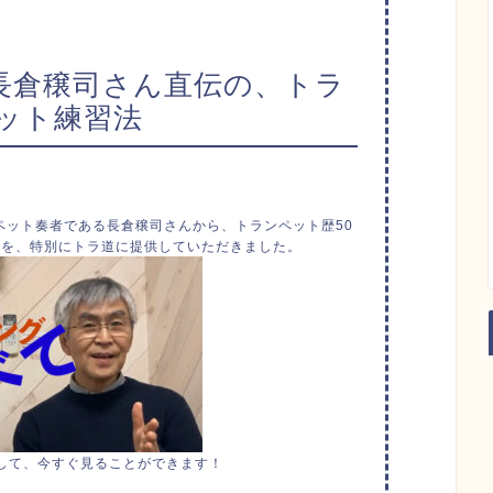
 長倉穣司さん直伝の、トラ
ット練習法
ペット奏者
である長倉穣司さんから、
トランペット歴50
ウ
を、特別にトラ道に提供していただきました。
して、今すぐ見ることができます！