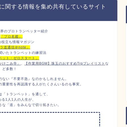
に関する情報を集め共有しているサイト
世界のプロトランペッター紹介
→
「プロ名鑑」
連の役立ち情報マガジン
ラ道通信＠note」
聞いたトランペットの練習法
ペット・ゼロスタート」
かけこみ寺」
、
【作業用BGM】珠玉のおすすめTrpプレイリスト
な
ど多数！
のない『不要不急』なのかもしれません。
の重要性を再認識する人がたくさんいるのも事実。
は「トランペット」を通して、
わる1人1人の人生が、
うな「道」をみんなで切り拓きたい。