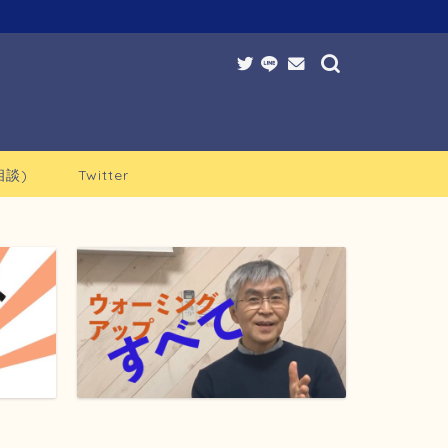
談)
Twitter