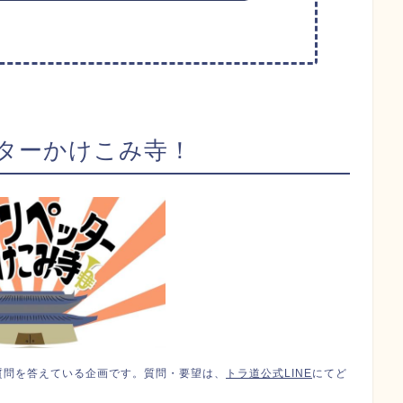
ターかけこみ寺！
質問を答えている企画です。質問・要望は、
トラ道公式LINE
にてど