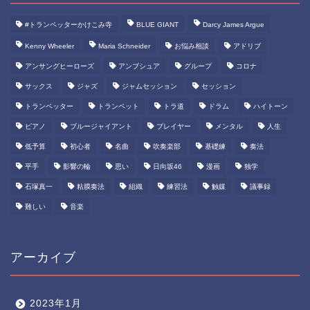
#トランペッターかけこみ寺
BLUE GIANT
Darcy James Argue
Kenny Wheeler
Maria Schneider
お悩み相談
アドリブ
アンサングヒーローズ
アンブシュア
グループ
コロナ
サックス
ジャズ
ジャムセッション
セッション
トランペッター
トランペット
トラ道
ドラム
ハイトーン
ピアノ
ブルージャイアント
プレイヤー
メンタル
人生
低予算
初心者
名曲
吹奏楽部
基礎練
奏法
平手
影響の輪
思い
日向坂46
漫画
独学
石塚真一
粘膜奏法
組織
練習法
触媒
議事録
難しい
音楽
アーカイブ
TOP ◎
2023年1月