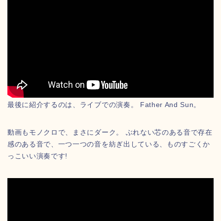
最後に紹介するのは、ライブでの演奏。 Father And Sun。
動画もモノクロで、まさにダーク。 ぶれない芯のある音で存在
感のある音で、一つ一つの音を紡ぎ出している、ものすごくか
っこいい演奏です!