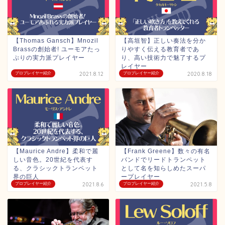
【Thomas Gansch】Mnozil
【高垣智】正しい奏法を分か
Brassの創始者! ユーモアたっ
りやすく伝える教育者であ
ぷりの実力派プレイヤー
り、高い技術力で魅了するプ
レイヤー
プロプレイヤー紹介
2021.8.12
プロプレイヤー紹介
2020.8.18
【Maurice Andre】柔和で麗
【Frank Greene】数々の有名
しい音色。20世紀を代表す
バンドでリードトランペット
る、クラシックトランペット
として名を知らしめたスーパ
界の巨人
ープレイヤー
プロプレイヤー紹介
2021.8.6
プロプレイヤー紹介
2021.5.8