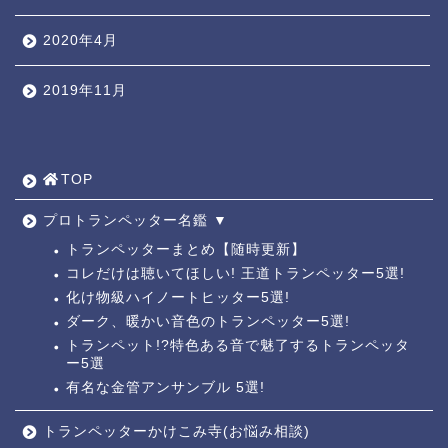
2020年4月
2019年11月
TOP ◎
人気ページ ◎
TOP
トラ道通信 ┫
プロトランペッター名鑑 ▼
トランペッターまとめ【随時更新】
コレだけは聴いてほしい! 王道トランペッター5選!
トランペッター名鑑 ┫
化け物級ハイノートヒッター5選!
ダーク、暖かい音色のトランペッター5選!
トランペットの練習法 ┫
トランペット!?特色ある音で魅了するトランペッタ
ー5選
お悩み相談回答┛
有名な金管アンサンブル 5選!
トランペッターかけこみ寺(お悩み相談)