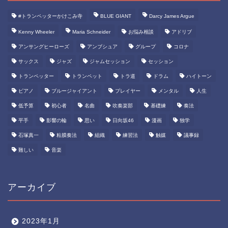
#トランペッターかけこみ寺
BLUE GIANT
Darcy James Argue
Kenny Wheeler
Maria Schneider
お悩み相談
アドリブ
アンサングヒーローズ
アンブシュア
グループ
コロナ
サックス
ジャズ
ジャムセッション
セッション
トランペッター
トランペット
トラ道
ドラム
ハイトーン
ピアノ
ブルージャイアント
プレイヤー
メンタル
人生
低予算
初心者
名曲
吹奏楽部
基礎練
奏法
平手
影響の輪
思い
日向坂46
漫画
独学
石塚真一
粘膜奏法
組織
練習法
触媒
議事録
難しい
音楽
アーカイブ
2023年1月