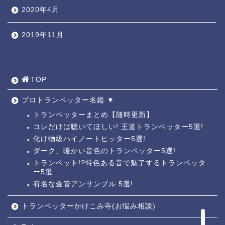
2020年4月
2019年11月
TOP ◎
人気ページ ◎
TOP
トラ道通信 ┫
プロトランペッター名鑑 ▼
トランペッターまとめ【随時更新】
コレだけは聴いてほしい! 王道トランペッター5選!
トランペッター名鑑 ┫
化け物級ハイノートヒッター5選!
ダーク、暖かい音色のトランペッター5選!
トランペットの練習法 ┫
トランペット!?特色ある音で魅了するトランペッタ
ー5選
有名な金管アンサンブル 5選!
お悩み相談回答┛
トランペッターかけこみ寺(お悩み相談)