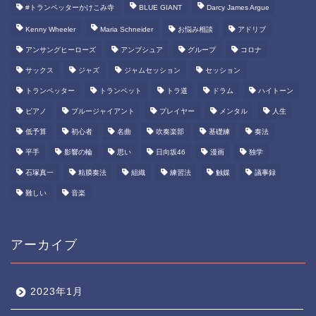
#トランペッターかけこみ寺
BLUE GIANT
Darcy James Argue
Kenny Wheeler
Maria Schneider
お悩み相談
アドリブ
アンサングヒーローズ
アンブシュア
グループ
コロナ
サックス
ジャズ
ジャムセッション
セッション
トランペッター
トランペット
トラ道
ドラム
ハイトーン
ピアノ
ブルージャイアント
プレイヤー
メンタル
人生
低予算
初心者
名曲
吹奏楽部
基礎練
奏法
平手
影響の輪
思い
日向坂46
漫画
独学
石塚真一
粘膜奏法
組織
練習法
触媒
議事録
難しい
音楽
アーカイブ
2023年1月