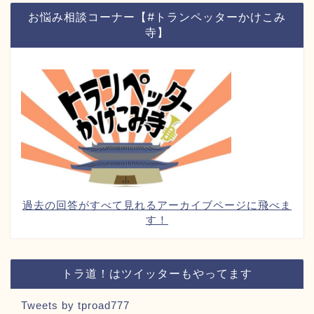
お悩み相談コーナー【#トランペッターかけこみ
寺】
過去の回答がすべて見れるアーカイブページに飛べま
す！
トラ道！はツイッターもやってます
Tweets by tproad777