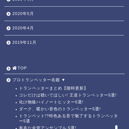
2020年5月
2020年4月
2019年11月
TOP ◎
人気ページ ◎
TOP
トラ道通信 ┫
プロトランペッター名鑑 ▼
トランペッターまとめ【随時更新】
コレだけは聴いてほしい! 王道トランペッター5選!
トランペッター名鑑 ┫
化け物級ハイノートヒッター5選!
ダーク、暖かい音色のトランペッター5選!
トランペットの練習法 ┫
トランペット!?特色ある音で魅了するトランペッタ
ー5選
お悩み相談回答┛
有名な金管アンサンブル 5選!