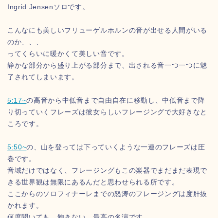
Ingrid Jensenソロです。
こんなにも美しいフリューゲルホルンの音が出せる人間がいる
のか、、、
ってくらいに暖かくて美しい音です。
静かな部分から盛り上がる部分まで、出される音一つ一つに魅
了されてしまいます。
5:17~
の高音から中低音まで自由自在に移動し、中低音まで降
り切っていくフレーズは彼女らしいフレージングで大好きなと
ころです。
5:50~
の、山を登っては下っていくような一連のフレーズは圧
巻です。
音域だけではなく、フレージングもこの楽器でまだまだ表現で
きる世界観は無限にあるんだと思わせられる所です。
ここからのソロフィナーレまでの怒涛のフレージングは度肝抜
かれます。
何度聞いても、飽きない、最高の名演です。