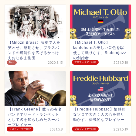
【Mnozil Brass】演奏で人を
【Michael T. Otto】
笑わせ、感動させ、ブラスバ
kuhlohornの美しい音色を駆
ンドの可能性を広げるかっけ
使して織りなす、Stubenjazz
えおじさま集団
の創始者
2020.8.13
プロプレイヤー紹介
2021.5.18
Band
【Frank Greene】数々の有名
【Freddie Hubbard】情熱的
バンドでリードトランペット
なソロで大きく人の心を揺り
として名を知らしめたスーパ
動かす、伝説的なプレイヤー
ープレイヤー
プロプレイヤー紹介
2021.5.8
プロプレイヤー紹介
2021.5.19