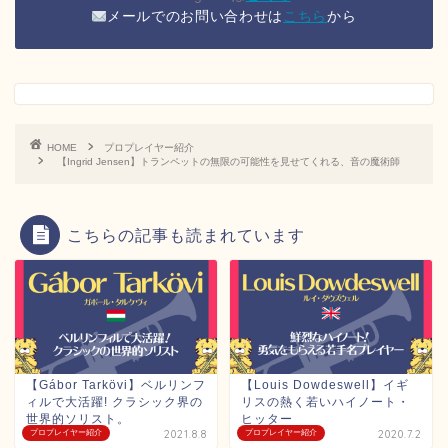
メールでのお問い合わせは
こちら
から
HOME
プロプレイヤー紹介
【Ingrid Jensen】トランペットの無限の可能性を見せてくれる、音の魔術師
こちらの記事も読まれています
【Gábor Tarkövi】ベルリンフ
【Louis Dowdeswell】イギ
ィルで大活躍! クラシック界の
リスの熱く若いハイノート・
世界的ソリスト。
ヒッター
プロプレイヤー紹介
2021.8.8
プロプレイヤー紹介
2020.7.2