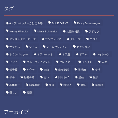
タグ
#トランペッターかけこみ寺
BLUE GIANT
Darcy James Argue
Kenny Wheeler
Maria Schneider
お悩み相談
アドリブ
アンサングヒーローズ
アンブシュア
グループ
コロナ
サックス
ジャズ
ジャムセッション
セッション
トランペッター
トランペット
トラ道
ドラム
ハイトーン
ピアノ
ブルージャイアント
プレイヤー
メンタル
人生
低予算
初心者
名曲
吹奏楽部
基礎練
奏法
平手
影響の輪
思い
日向坂46
漫画
独学
石塚真一
粘膜奏法
組織
練習法
触媒
議事録
難しい
音楽
アーカイブ