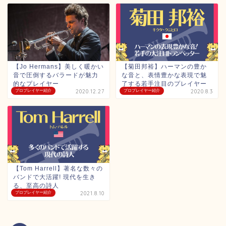
【Jo Hermans】美しく暖かい
【菊田邦裕】ハーマンの豊か
音で圧倒するバラードが魅力
な音と、表情豊かな表現で魅
的なプレイヤー
了する若手注目のプレイヤー
プロプレイヤー紹介
2020.12.27
プロプレイヤー紹介
2020.8.3
【Tom Harrell】著名な数々の
バンドで大活躍! 現代を生き
る、至高の詩人
プロプレイヤー紹介
2021.8.10