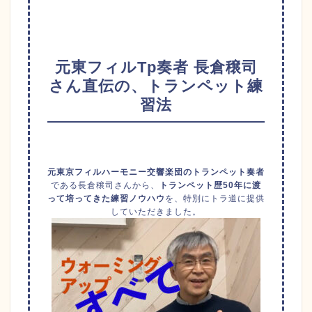
元東フィルTp奏者 長倉穣司
さん直伝の、トランペット練
習法
元東京フィルハーモニー交響楽団のトランペット奏者
である長倉穣司さんから、
トランペット歴50年に渡
って培ってきた練習ノウハウ
を、特別にトラ道に提供
していただきました。