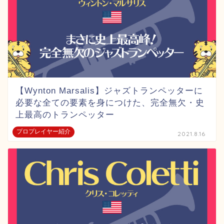
【Wynton Marsalis】ジャズトランペッターに
必要な全ての要素を身につけた、完全無欠・史
上最高のトランペッター
プロプレイヤー紹介
2021.8.16