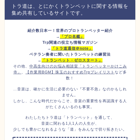
トラ道は、とにかくトランペットに関する情報を
集め共有しているサイトです。
紹介数日本一！世界のプロトランペッター紹介
→
「プロ名鑑」
Trp関連の役立ち情報マガジン
→
「トラ道通信＠note」
ベテラン奏者に聞いたトランペットの練習法
→
「トランペット・ゼロスタート」
その他、
中高生向けのお悩み相談室「トランペッターかけこみ
寺」
、
【作業用BGM】珠玉のおすすめTrpプレイリスト
など多
数！
…音楽は、確かに生活に必要のない『不要不急』なのかもしれ
ません。
しかし、こんな時代だからこそ、音楽の重要性を再認識する人
がたくさんいるのも事実。
わたしたちトラ道は「トランペット」を通して、
音楽に関わる1人1人の人生が、
少しでも豊かになれるような「道」をみんなで切り拓きたい。