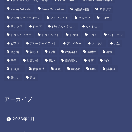
#トランペッターかけこみ寺
BLUE GIANT
Darcy James Argue
Kenny Wheeler
Maria Schneider
お悩み相談
アドリブ
アンサングヒーローズ
アンブシュア
グループ
コロナ
サックス
ジャズ
ジャムセッション
セッション
トランペッター
トランペット
トラ道
ドラム
ハイトーン
ピアノ
ブルージャイアント
プレイヤー
メンタル
人生
低予算
初心者
名曲
吹奏楽部
基礎練
奏法
平手
影響の輪
思い
日向坂46
漫画
独学
石塚真一
粘膜奏法
組織
練習法
触媒
議事録
難しい
音楽
アーカイブ
2023年1月