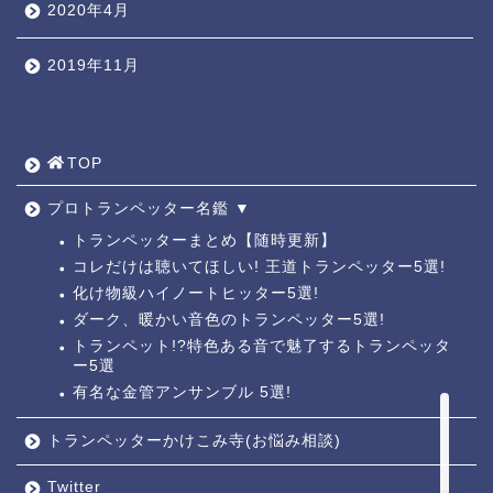
2020年4月
2019年11月
TOP ◎
人気ページ ◎
TOP
トラ道通信 ┫
プロトランペッター名鑑 ▼
トランペッターまとめ【随時更新】
コレだけは聴いてほしい! 王道トランペッター5選!
トランペッター名鑑 ┫
化け物級ハイノートヒッター5選!
ダーク、暖かい音色のトランペッター5選!
トランペットの練習法 ┫
トランペット!?特色ある音で魅了するトランペッタ
ー5選
有名な金管アンサンブル 5選!
お悩み相談回答┛
トランペッターかけこみ寺(お悩み相談)
Twitter