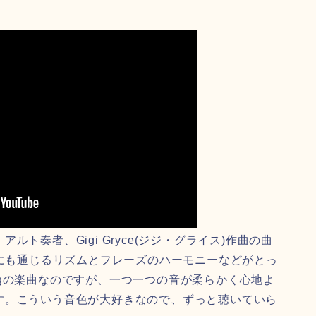
 アルト奏者、Gigi Gryce(ジジ・グライス)作曲の曲
lameにも通じるリズムとフレーズのハーモニーなどがとっ
wingの楽曲なのですが、一つ一つの音が柔らかく心地よ
す。こういう音色が大好きなので、ずっと聴いていら