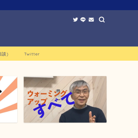
談)
Twitter