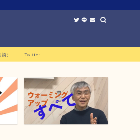
談)
Twitter