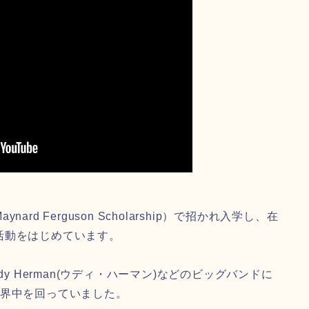
d Ferguson Scholarship）で招かれ入学し、在
活動をはじめています。
oody Herman(ウディ・ハーマン)などのビッグバンドに
世界中を回っていました。