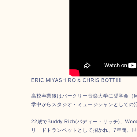
ERIC MIYASHIRO & CHRIS BOTTI!!!
高校卒業後はバークリー音楽大学に奨学金（Maynar
学中からスタジオ・ミュージシャンとしての
22歳でBuddy Rich(バディー・リッチ)、W
リードトランペットとして招かれ、7年間、