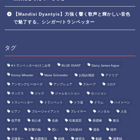
【Mandisi Dyantyis】力強く響く歌声と輝かしい音色
で魅了する、シンガー/トランペッター
タグ
#トランペッターかけこみ寺
BLUE GIANT
Darcy James Argue
Kenny Wheeler
Maria Schneider
お悩み相談
アドリブ
アンサングヒーローズ
アンブシュア
グループ
コロナ
サックス
ジャズ
ジャムセッション
セッション
トランペッター
トランペット
トラ道
ドラム
ハイトーン
ピアノ
ブルージャイアント
プレイヤー
メンタル
人生
低予算
初心者
名曲
吹奏楽部
基礎練
奏法
平手
影響の輪
思い
日向坂46
漫画
独学
石塚真一
粘膜奏法
組織
練習法
触媒
議事録