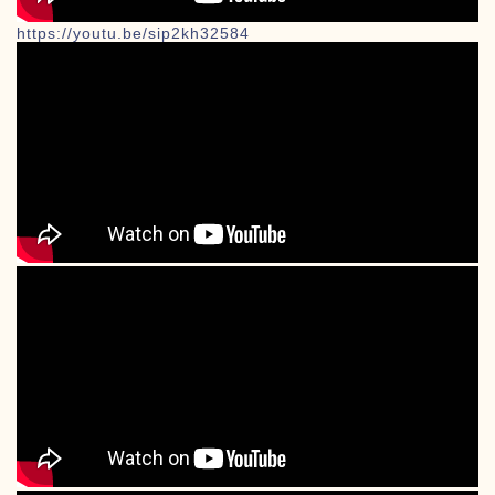
https://youtu.be/sip2kh32584