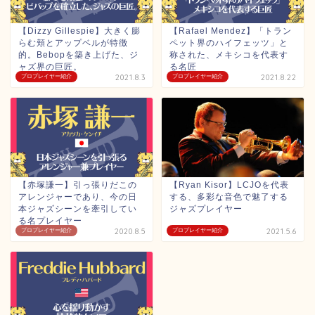
【Dizzy Gillespie】大きく膨
【Rafael Mendez】「トラン
らむ頬とアップベルが特徴
ペット界のハイフェッツ」と
的。Bebopを築き上げた、ジ
称された、メキシコを代表す
ャズ界の巨匠。
る名匠
プロプレイヤー紹介
2021.8.3
プロプレイヤー紹介
2021.8.22
【赤塚謙一】引っ張りだこの
【Ryan Kisor】LCJOを代表
アレンジャーであり、今の日
する、多彩な音色で魅了する
本ジャズシーンを牽引してい
ジャズプレイヤー
る名プレイヤー
プロプレイヤー紹介
2020.8.5
プロプレイヤー紹介
2021.5.6