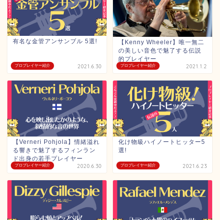
有名な金管アンサンブル 5選!
【Kenny Wheeler】唯一無二
の美しい音色で魅了する伝説
的プレイヤー
プロプレイヤー紹介
2021.6.30
プロプレイヤー紹介
2021.1.2
【Verneri Pohjola】情緒溢れ
化け物級ハイノートヒッター5
る響きで魅了するフィンラン
選!
ド出身の若手プレイヤー
プロプレイヤー紹介
2020.6.30
プロプレイヤー紹介
2021.6.23