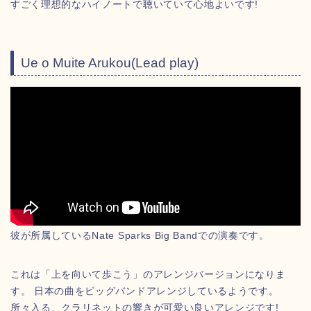
すごく理想的なハイノートで聴いていて心地よいです!
Ue o Muite Arukou(Lead play)
彼が所属しているNate Sparks Big Bandでの演奏です。
これは「上を向いて歩こう」のアレンジバージョンになりま
す。 日本の曲をビッグバンドアレンジしているようです。
所々入る、クラリネットの響きが可愛い良いアレンジです!