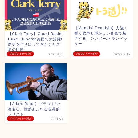
【Mandisi Dyantyis】力強く
響く歌声と輝かしい音色で魅
【Clark Terry】Count Basie,
了する、シンガー/トランペッ
Duke Ellington楽団で大活躍!
ター
歴史を作り出してきたジャズ
界の巨匠
プロプレイヤー紹介
2021.8.23
プロプレイヤー紹介
2022.2.15
【Adam Rapa】ブラスト!で
有名な、情熱あふれる世界的
ソリスト
プロプレイヤー紹介
2021.5.4