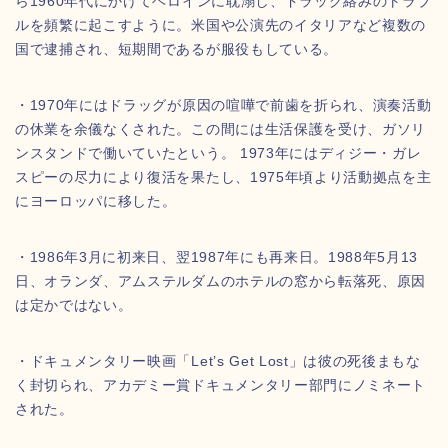
ら1960年代にかけてヘロインに耽溺し、ドラッグ絡みのトラブ
ルを頻繁に起こすように。米国や公演先のイタリアなど複数の
国で逮捕され、短期間であるが服役もしている。
・1970年にはドラッグが原因の喧嘩で前歯を折られ、演奏活動
の休業を余儀なくされた。この間には生活保護を受け、ガソリ
ンスタンドで働いていたという。 1973年にはディジー・ガレ
スピーの尽力により復活を果たし、1975年頃より活動拠点を主
にヨーロッパに移した。
・1986年3月に初来日、翌1987年にも再来日。1988年5月13
日、オランダ、アムステルダムのホテルの窓から転落死、原因
は定かではない。
・ドキュメンタリー映画「Let’s Get Lost」は彼の死後まもな
く封切られ、アカデミー賞ドキュメンタリー部門にノミネート
された。