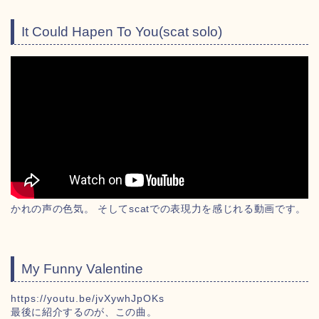
It Could Hapen To You(scat solo)
かれの声の色気。 そしてscatでの表現力を感じれる動画です。
My Funny Valentine
https://youtu.be/jvXywhJpOKs
最後に紹介するのが、この曲。