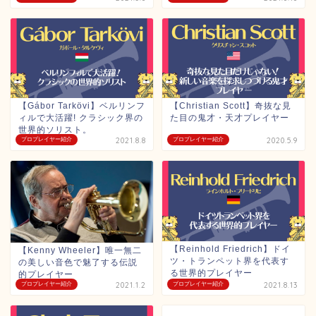
【Gábor Tarkövi】ベルリンフ
【Christian Scott】奇抜な見
ィルで大活躍! クラシック界の
た目の鬼才・天才プレイヤー
世界的ソリスト。
プロプレイヤー紹介
2021.8.8
プロプレイヤー紹介
2020.5.9
【Reinhold Friedrich】ドイ
【Kenny Wheeler】唯一無二
ツ・トランペット界を代表す
の美しい音色で魅了する伝説
る世界的プレイヤー
的プレイヤー
プロプレイヤー紹介
2021.1.2
プロプレイヤー紹介
2021.8.13