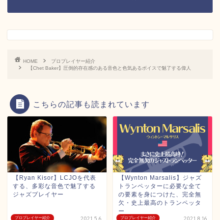
HOME
プロプレイヤー紹介
【Chet Baker】圧倒的存在感のある音色と色気あるボイスで魅了する偉人
こちらの記事も読まれています
【Ryan Kisor】LCJOを代表
【Wynton Marsalis】ジャズ
する、多彩な音色で魅了する
トランペッターに必要な全て
ジャズプレイヤー
の要素を身につけた、完全無
欠・史上最高のトランペッタ
ー
プロプレイヤー紹介
2021.5.6
プロプレイヤー紹介
2021.8.16