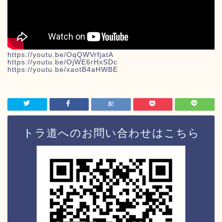
https://youtu.be/OqQWVrfjatA
https://youtu.be/OjWE6rHxSDc
https://youtu.be/xaotB4aHWBE
トラ道へのお問い合わせはこちら