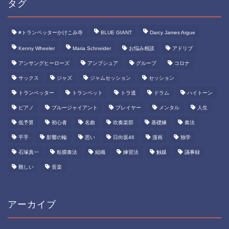
タグ
#トランペッターかけこみ寺
BLUE GIANT
Darcy James Argue
Kenny Wheeler
Maria Schneider
お悩み相談
アドリブ
アンサングヒーローズ
アンブシュア
グループ
コロナ
サックス
ジャズ
ジャムセッション
セッション
トランペッター
トランペット
トラ道
ドラム
ハイトーン
ピアノ
ブルージャイアント
プレイヤー
メンタル
人生
低予算
初心者
名曲
吹奏楽部
基礎練
奏法
平手
影響の輪
思い
日向坂46
漫画
独学
石塚真一
粘膜奏法
組織
練習法
触媒
議事録
難しい
音楽
アーカイブ
TOP ◎