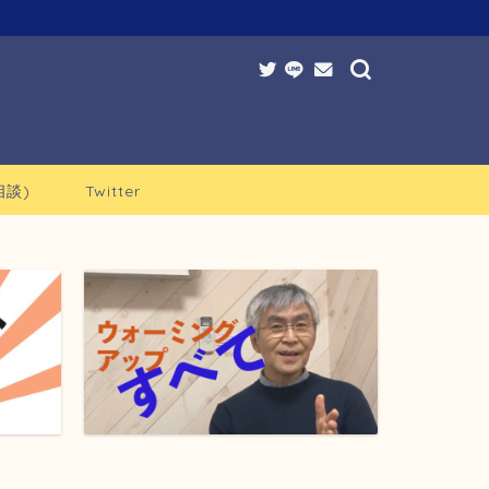
談)
Twitter