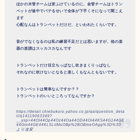
ほかの木管チームは皆ふけているのに、金管チームはトラン
ペットが途中でバテるせいで全体が下手くそになって聞こえ
ます
心配なんはトランペットだけだ、といわれたくらいです。
音がでなくなるのは私の練習不足だとは思いますが、他の楽
器の楽譜はスッカスカなんです
トランペットだけ目立ちっぱなし吹きまくりっぱなし
それなのに吹けないとなると楽しくもなんともないです。
トランペットは簡単なんですか？？
トランペットのいいところってなんですか？
https://detail.chiebukuro.yahoo.co.jp/qa/question_deta
il/q14119063349?
__ysp=44OI44Op44Oz44Oa44OD44OI44KS44G144GE
44Gm44GE44KL5LitMuOBp%2BOBmeOAgg%3D%3D
より改変