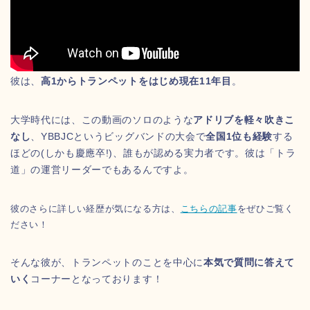
彼は、
高1からトランペットをはじめ現在11年目
。
大学時代には、この動画のソロのような
アドリブを軽々吹きこ
なし
、YBBJCというビッグバンドの大会で
全国1位も経験
する
ほどの(しかも慶應卒!)、誰もが認める実力者です。彼は「トラ
道」の運営リーダーでもあるんですよ。
彼のさらに詳しい経歴が気になる方は、
こちらの記事
をぜひご覧く
ださい！
そんな彼が、トランペットのことを中心に
本気で質問に答えて
いく
コーナーとなっております！