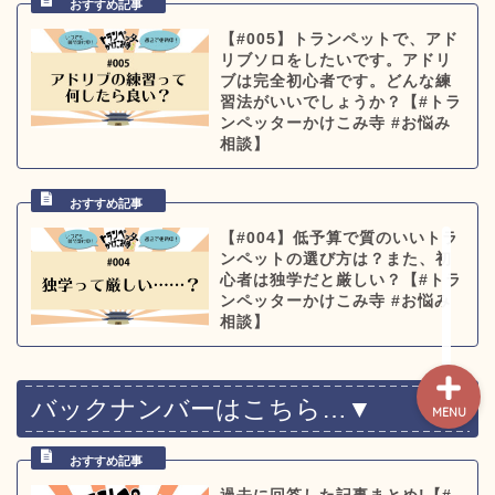
人気ページ ◎
【#005】トランペットで、アド
リブソロをしたいです。アドリ
トラ道通信 ┫
ブは完全初心者です。どんな練
習法がいいでしょうか？【#トラ
ンペッターかけこみ寺 #お悩み
トランペッター名鑑 ┫
相談】
トランペットの練習法 ┫
【#004】低予算で質のいいトラ
ンペットの選び方は？また、初
お悩み相談回答┛
心者は独学だと厳しい？【#トラ
ンペッターかけこみ寺 #お悩み
相談】
バックナンバーはこちら…▼
MENU