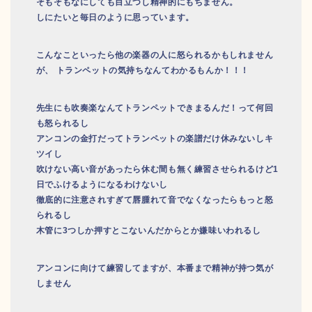
そもそもなにしても目立つし精神的にもちません。
しにたいと毎日のように思っています。
こんなこといったら他の楽器の人に怒られるかもしれません
が、 トランペットの気持ちなんてわかるもんか！！！
先生にも吹奏楽なんてトランペットできまるんだ！って何回
も怒られるし
アンコンの金打だってトランペットの楽譜だけ休みないしキ
ツイし
吹けない高い音があったら休む間も無く練習させられるけど1
日でふけるようになるわけないし
徹底的に注意されすぎて唇腫れて音でなくなったらもっと怒
られるし
木管に3つしか押すとこないんだからとか嫌味いわれるし
アンコンに向けて練習してますが、本番まで精神が持つ気が
しません