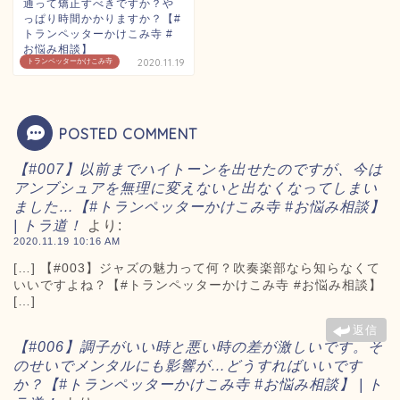
通って矯正すべきですか？や
っぱり時間かかりますか？【#
トランペッターかけこみ寺 #
お悩み相談】
トランペッターかけこみ寺
2020.11.19
POSTED COMMENT
【#007】以前までハイトーンを出せたのですが、今は
アンブシュアを無理に変えないと出なくなってしまい
ました…【#トランペッターかけこみ寺 #お悩み相談】
| トラ道！
より:
2020.11.19 10:16 AM
[…] 【#003】ジャズの魅力って何？吹奏楽部なら知らなくて
いいですよね？【#トランペッターかけこみ寺 #お悩み相談】
[…]
返信
【#006】調子がいい時と悪い時の差が激しいです。そ
TOP ◎
のせいでメンタルにも影響が…どうすればいいです
か？【#トランペッターかけこみ寺 #お悩み相談】 | ト