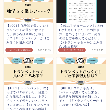
【#004】低予算で質のいいト
【#011】チューニングBb上の
ランペットの選び方は？ま
Fが安定しません。力の抜き
た、初心者は独学だと厳し
方、息のうまい使い方、高音
い？【#トランペッターかけこ
の出し方を教えてください。
み寺 #お悩み相談】
【#トランペッターかけこみ寺
#お悩み相談】
トランペッターかけこみ寺
2020.11.19
トランペッターかけこみ寺
2021.7.15
【#009】トランペット、吹き
【#010】コロナもあり、トラ
っぱでバテやすいし、目立つ
ンペットが無くても出来る、
から注意されるし…。トラン
効果的な練習方法を知りたい
ペットって何かいいところあ
です！【#トランペッターかけ
りますか...？【#トランペッタ
こみ寺 #お悩み相談】
ーかけこみ寺 #お悩み相談】