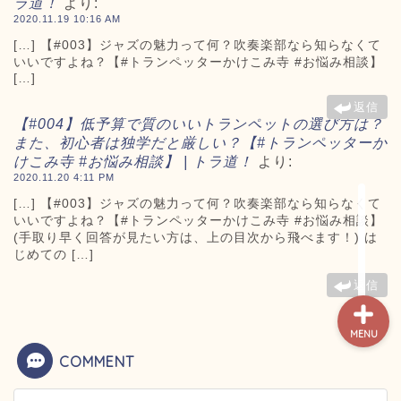
ラ道！
より:
人気ページ ◎
2020.11.19 10:16 AM
[…] 【#003】ジャズの魅力って何？吹奏楽部なら知らなくて
いいですよね？【#トランペッターかけこみ寺 #お悩み相談】
トラ道通信 ┫
[…]
返信
トランペッター名鑑 ┫
【#004】低予算で質のいいトランペットの選び方は？
また、初心者は独学だと厳しい？【#トランペッターか
けこみ寺 #お悩み相談】 | トラ道！
より:
トランペットの練習法 ┫
2020.11.20 4:11 PM
[…] 【#003】ジャズの魅力って何？吹奏楽部なら知らなくて
お悩み相談回答┛
いいですよね？【#トランペッターかけこみ寺 #お悩み相談】
(手取り早く回答が見たい方は、上の目次から飛べます！) は
じめての […]
返信
MENU
COMMENT