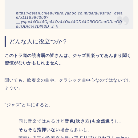
https://detail.chiebukuro.yahoo.co.jp/qa/question_deta
il/q1118966306?
__ysp=44OI44Op44Oz44Oa44OD44OIIOOCouODieOD
quODlg%3D%3D より
どんな人に役立つか？
このトラ道の読者層の皆さんは、ジャズ音楽ってあんまり聞く
習慣がないかもしれません。
聞いても、吹奏楽の曲や、クラシック曲中心なのではないでし
ょうか。
“ジャズ”と耳にすると、
同じ音楽ではあるけど
音色(吹き方)も全然違う
し、
そもそも指揮いない
場合も多いし、