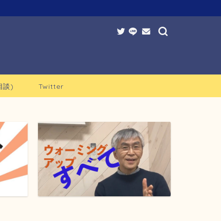
談)
Twitter