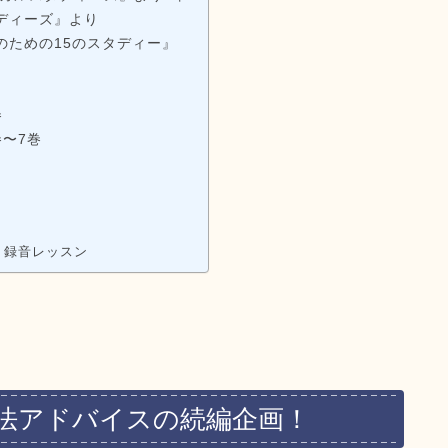
ディーズ』より
のための15のスタディー』
』
巻
〜7巻
!
う録音レッスン
練習法アドバイスの続編企画！