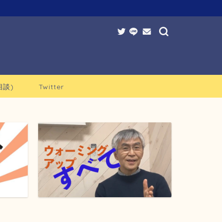
談)
Twitter