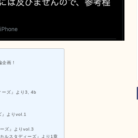
編企画！
』
ズ』より3, 4b
よりvol.1
ズ』よりvol.3
カルスタディーズ』より1章