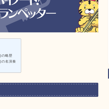
ル)の略歴
ル)の名演奏