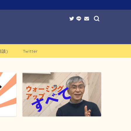
談)
Twitter