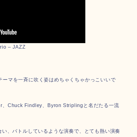
ario – JAZZ
eのテーマを一斉に吹く姿はめちゃくちゃかっこいいで
er、Chuck Findley、Byron Striplingと名だたる一流
合い、バトルしているような演奏で、とても熱い演奏