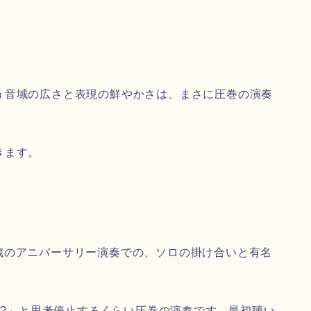
う音域の広さと表現の鮮やかさは、まさに圧巻の演奏
きます。
ー)の75歳のアニバーサリー演奏での、ソロの掛け合いと有名
・・?」と思考停止するくらい圧巻の演奏です。最初聴い