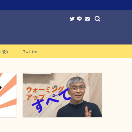
談)
Twitter