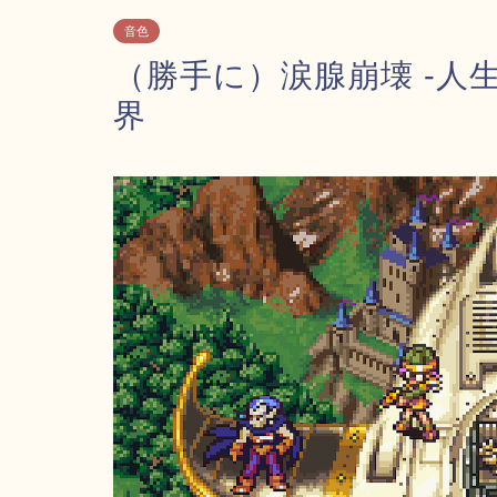
音色
（勝手に）涙腺崩壊 -人
界