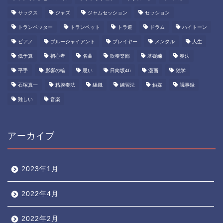
サックス
ジャズ
ジャムセッション
セッション
トランペッター
トランペット
トラ道
ドラム
ハイトーン
ピアノ
ブルージャイアント
プレイヤー
メンタル
人生
低予算
初心者
名曲
吹奏楽部
基礎練
奏法
平手
影響の輪
思い
日向坂46
漫画
独学
石塚真一
粘膜奏法
組織
練習法
触媒
議事録
難しい
音楽
アーカイブ
2023年1月
2022年4月
2022年2月