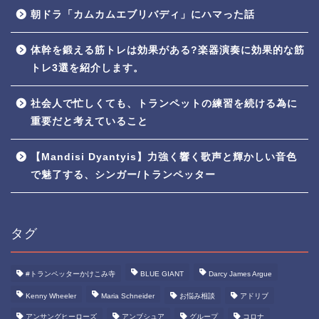
朝ドラ「カムカムエブリバディ」にハマった話
体幹を鍛える筋トレは効果がある?楽器演奏に効果的な筋
トレ3選を紹介します。
社会人で忙しくても、トランペットの練習を続ける為に
重要だと考えていること
【Mandisi Dyantyis】力強く響く歌声と輝かしい音色
で魅了する、シンガー/トランペッター
タグ
#トランペッターかけこみ寺
BLUE GIANT
Darcy James Argue
Kenny Wheeler
Maria Schneider
お悩み相談
アドリブ
アンサングヒーローズ
アンブシュア
グループ
コロナ