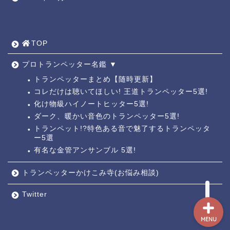
TOP ◎
人気ページ ◎
TOP
トラ道通信 ┫
プロトランペッター名鑑 ▼
トランペッターまとめ【随時更新】
コレだけは聴いてほしい! 王道トランペッター5選!
トランペッター名鑑 ┫
化け物級ハイノートヒッター5選!
ダーク、暖かい音色のトランペッター5選!
トランペットの練習法 ┫
トランペット!?特色ある音で魅了するトランペッタ
ー5選
お悩み相談回答┛
有名な金管アンサンブル 5選!
トランペッターかけこみ寺(お悩み相談)
Twitter
MENU