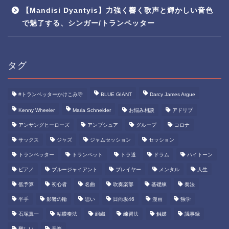
【Mandisi Dyantyis】力強く響く歌声と輝かしい音色
で魅了する、シンガー/トランペッター
タグ
#トランペッターかけこみ寺
BLUE GIANT
Darcy James Argue
Kenny Wheeler
Maria Schneider
お悩み相談
アドリブ
アンサングヒーローズ
アンブシュア
グループ
コロナ
サックス
ジャズ
ジャムセッション
セッション
トランペッター
トランペット
トラ道
ドラム
ハイトーン
ピアノ
ブルージャイアント
プレイヤー
メンタル
人生
低予算
初心者
名曲
吹奏楽部
基礎練
奏法
平手
影響の輪
思い
日向坂46
漫画
独学
石塚真一
粘膜奏法
組織
練習法
触媒
議事録
難しい
音楽