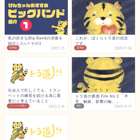
私の好きなBig Bandの演奏を
これが、ぼくらトラ道の信念
紹介したい! その1
です。
思考録
2021.1.5
思考録
2020.11.26
社会人で忙しくても、トラン
ペットの練習を続ける為に重
トラ道の裏側 File No.1 「平
要だと考えていること
手、触媒、影響の輪。」
メンバーの思い
2022.2.16
雑記
2020.12.17