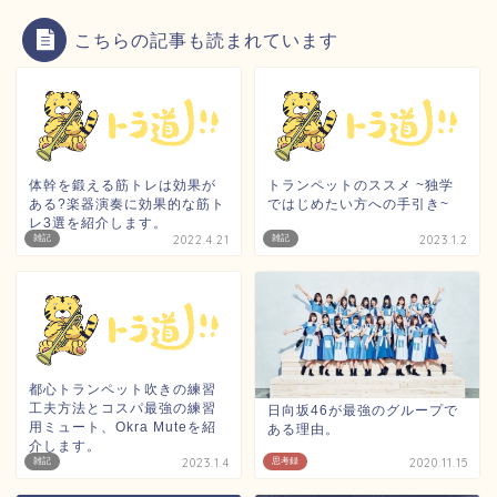
こちらの記事も読まれています
体幹を鍛える筋トレは効果が
トランペットのススメ ~独学
ある?楽器演奏に効果的な筋ト
ではじめたい方への手引き~
レ3選を紹介します。
雑記
2022.4.21
雑記
2023.1.2
都心トランペット吹きの練習
工夫方法とコスパ最強の練習
日向坂46が最強のグループで
用ミュート、Okra Muteを紹
ある理由。
介します。
雑記
2023.1.4
思考録
2020.11.15