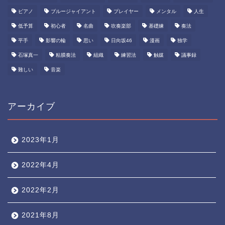
ピアノ
ブルージャイアント
プレイヤー
メンタル
人生
低予算
初心者
名曲
吹奏楽部
基礎練
奏法
平手
影響の輪
思い
日向坂46
漫画
独学
石塚真一
粘膜奏法
組織
練習法
触媒
議事録
難しい
音楽
アーカイブ
2023年1月
2022年4月
2022年2月
2021年8月