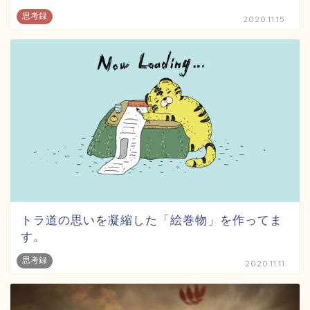
思考録
2020.11.15
トラ道の思いを凝縮した「絵巻物」を作ってま
す。
思考録
2020.11.11