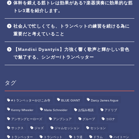
体幹を鍛える筋トレは効果がある?楽器演奏に効果的な筋
トレ3選を紹介します。
社会人で忙しくても、トランペットの練習を続ける為に
重要だと考えていること
【Mandisi Dyantyis】力強く響く歌声と輝かしい音色
で魅了する、シンガー/トランペッター
タグ
#トランペッターかけこみ寺
BLUE GIANT
Darcy James Argue
Kenny Wheeler
Maria Schneider
お悩み相談
アドリブ
アンサングヒーローズ
アンブシュア
グループ
コロナ
サックス
ジャズ
ジャムセッション
セッション
トランペッター
トランペット
トラ道
ドラム
ハイトーン