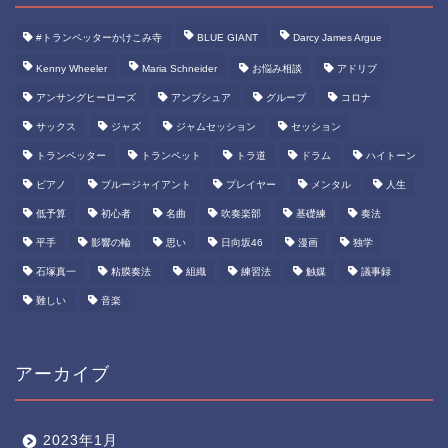
#トランペッターかけこみ寺
BLUE GIANT
Darcy James Argue
Kenny Wheeler
Maria Schneider
お悩み相談
アドリブ
アンサングヒーローズ
アンブシュア
グループ
コロナ
サックス
ジャズ
ジャムセッション
セッション
トランペッター
トランペット
トラ道
ドラム
ハイトーン
ピアノ
ブルージャイアント
プレイヤー
メンタル
人生
低予算
初心者
名曲
吹奏楽部
基礎練
奏法
平手
影響の輪
思い
日向坂46
漫画
独学
石塚真一
粘膜奏法
組織
練習法
触媒
議事録
難しい
音楽
アーカイブ
2023年1月