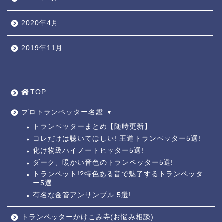
2020年4月
2019年11月
TOP ◎
人気ページ ◎
TOP
トラ道通信 ┫
プロトランペッター名鑑 ▼
トランペッターまとめ【随時更新】
コレだけは聴いてほしい! 王道トランペッター5選!
トランペッター名鑑 ┫
化け物級ハイノートヒッター5選!
ダーク、暖かい音色のトランペッター5選!
トランペットの練習法 ┫
トランペット!?特色ある音で魅了するトランペッタ
ー5選
お悩み相談回答┛
有名な金管アンサンブル 5選!
トランペッターかけこみ寺(お悩み相談)