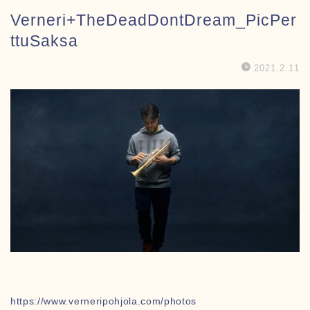
Verneri+TheDeadDontDream_PicPer
ttuSaksa
2021.2.11
https://www.verneripohjola.com/photos