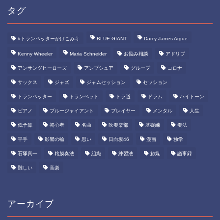
タグ
#トランペッターかけこみ寺
BLUE GIANT
Darcy James Argue
Kenny Wheeler
Maria Schneider
お悩み相談
アドリブ
アンサングヒーローズ
アンブシュア
グループ
コロナ
サックス
ジャズ
ジャムセッション
セッション
トランペッター
トランペット
トラ道
ドラム
ハイトーン
ピアノ
ブルージャイアント
プレイヤー
メンタル
人生
低予算
初心者
名曲
吹奏楽部
基礎練
奏法
平手
影響の輪
思い
日向坂46
漫画
独学
石塚真一
粘膜奏法
組織
練習法
触媒
議事録
難しい
音楽
アーカイブ