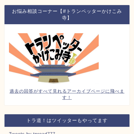
お悩み相談コーナー【#トランペッターかけこみ
寺】
過去の回答がすべて見れるアーカイブページに飛べま
す！
トラ道！はツイッターもやってます
Tweets by tproad777