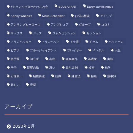
#トランペッターかけこみ寺
BLUE GIANT
Darcy James Argue
Kenny Wheeler
Maria Schneider
お悩み相談
アドリブ
アンサングヒーローズ
アンブシュア
グループ
コロナ
サックス
ジャズ
ジャムセッション
セッション
トランペッター
トランペット
トラ道
ドラム
ハイトーン
ピアノ
ブルージャイアント
プレイヤー
メンタル
人生
低予算
初心者
名曲
吹奏楽部
基礎練
奏法
平手
影響の輪
思い
日向坂46
漫画
独学
石塚真一
粘膜奏法
組織
練習法
触媒
議事録
難しい
音楽
アーカイブ
2023年1月