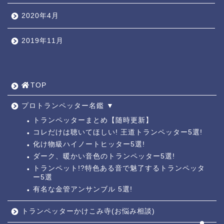
2020年4月
2019年11月
TOP ◎
人気ページ ◎
TOP
トラ道通信 ┫
プロトランペッター名鑑 ▼
トランペッターまとめ【随時更新】
コレだけは聴いてほしい! 王道トランペッター5選!
トランペッター名鑑 ┫
化け物級ハイノートヒッター5選!
ダーク、暖かい音色のトランペッター5選!
トランペットの練習法 ┫
トランペット!?特色ある音で魅了するトランペッタ
ー5選
有名な金管アンサンブル 5選!
お悩み相談回答┛
トランペッターかけこみ寺(お悩み相談)