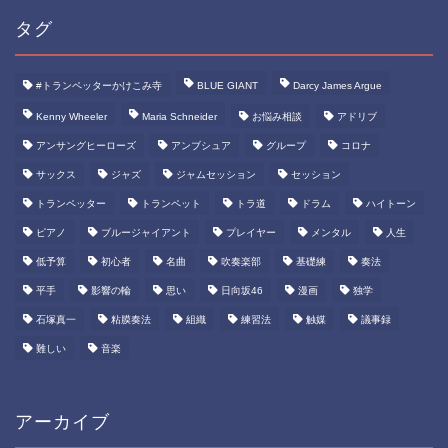
タグ
#トランペッターかけこみ寺
BLUE GIANT
Darcy James Argue
Kenny Wheeler
Maria Schneider
お悩み相談
アドリブ
アンサングヒーローズ
アンブシュア
グループ
コロナ
サックス
ジャズ
ジャムセッション
セッション
トランペッター
トランペット
トラ道
ドラム
ハイトーン
ピアノ
ブルージャイアント
プレイヤー
メンタル
人生
低予算
初心者
名曲
吹奏楽部
基礎練
奏法
平手
影響の輪
思い
日向坂46
漫画
独学
石塚真一
粘膜奏法
組織
練習法
触媒
議事録
難しい
音楽
アーカイブ