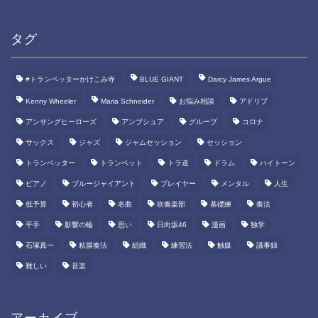
タグ
#トランペッターかけこみ寺
BLUE GIANT
Darcy James Argue
Kenny Wheeler
Maria Schneider
お悩み相談
アドリブ
アンサングヒーローズ
アンブシュア
グループ
コロナ
サックス
ジャズ
ジャムセッション
セッション
トランペッター
トランペット
トラ道
ドラム
ハイトーン
ピアノ
ブルージャイアント
プレイヤー
メンタル
人生
低予算
初心者
名曲
吹奏楽部
基礎練
奏法
平手
影響の輪
思い
日向坂46
漫画
独学
石塚真一
粘膜奏法
組織
練習法
触媒
議事録
難しい
音楽
アーカイブ