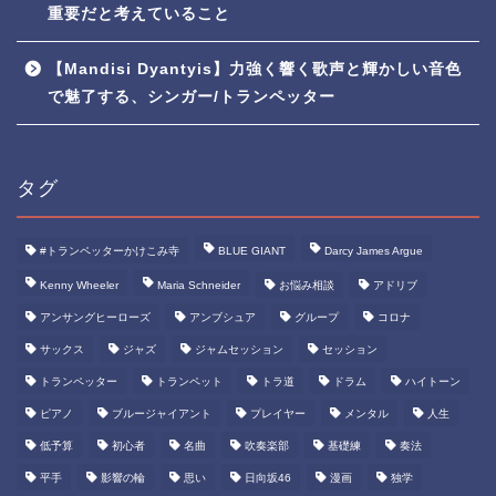
重要だと考えていること
【Mandisi Dyantyis】力強く響く歌声と輝かしい音色
で魅了する、シンガー/トランペッター
タグ
#トランペッターかけこみ寺
BLUE GIANT
Darcy James Argue
Kenny Wheeler
Maria Schneider
お悩み相談
アドリブ
アンサングヒーローズ
アンブシュア
グループ
コロナ
サックス
ジャズ
ジャムセッション
セッション
トランペッター
トランペット
トラ道
ドラム
ハイトーン
ピアノ
ブルージャイアント
プレイヤー
メンタル
人生
低予算
初心者
名曲
吹奏楽部
基礎練
奏法
平手
影響の輪
思い
日向坂46
漫画
独学