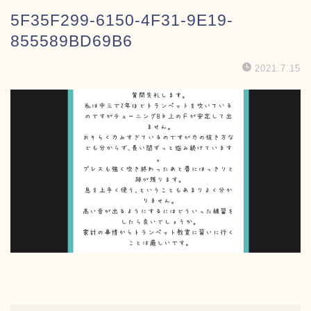
5F35F299-6150-4F31-9E19-
855589BD69B6
2021.7.15