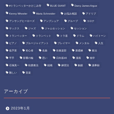
#トランペッターかけこみ寺
BLUE GIANT
Darcy James Argue
Kenny Wheeler
Maria Schneider
お悩み相談
アドリブ
アンサングヒーローズ
アンブシュア
グループ
コロナ
サックス
ジャズ
ジャムセッション
セッション
トランペッター
トランペット
トラ道
ドラム
ハイトーン
ピアノ
ブルージャイアント
プレイヤー
メンタル
人生
低予算
初心者
名曲
吹奏楽部
基礎練
奏法
平手
影響の輪
思い
日向坂46
漫画
独学
石塚真一
粘膜奏法
組織
練習法
触媒
議事録
難しい
音楽
アーカイブ
2023年1月