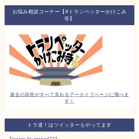
お悩み相談コーナー【#トランペッターかけこみ
寺】
過去の回答がすべて見れるアーカイブページに飛べま
す！
トラ道！はツイッターもやってます
Tweets by tproad777