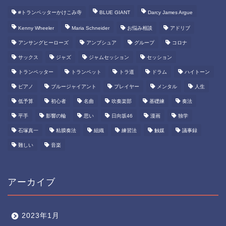
#トランペッターかけこみ寺
BLUE GIANT
Darcy James Argue
Kenny Wheeler
Maria Schneider
お悩み相談
アドリブ
アンサングヒーローズ
アンブシュア
グループ
コロナ
サックス
ジャズ
ジャムセッション
セッション
トランペッター
トランペット
トラ道
ドラム
ハイトーン
ピアノ
ブルージャイアント
プレイヤー
メンタル
人生
低予算
初心者
名曲
吹奏楽部
基礎練
奏法
平手
影響の輪
思い
日向坂46
漫画
独学
石塚真一
粘膜奏法
組織
練習法
触媒
議事録
難しい
音楽
アーカイブ
2023年1月