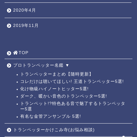
2020年4月
2019年11月
TOP ◎
人気ページ ◎
TOP
トラ道通信 ┫
プロトランペッター名鑑 ▼
トランペッターまとめ【随時更新】
コレだけは聴いてほしい! 王道トランペッター5選!
トランペッター名鑑 ┫
化け物級ハイノートヒッター5選!
ダーク、暖かい音色のトランペッター5選!
トランペットの練習法 ┫
トランペット!?特色ある音で魅了するトランペッタ
ー5選
有名な金管アンサンブル 5選!
お悩み相談回答┛
トランペッターかけこみ寺(お悩み相談)