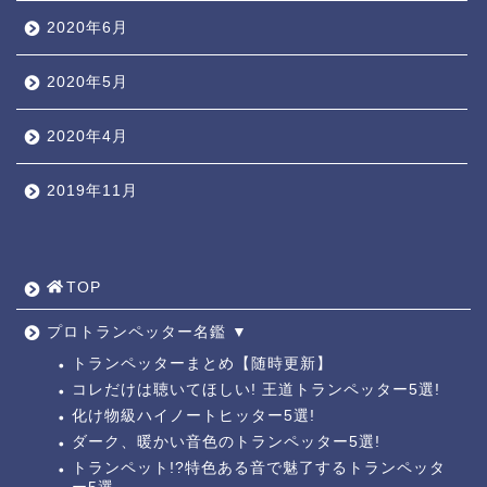
2020年6月
2020年5月
2020年4月
2019年11月
TOP ◎
人気ページ ◎
TOP
トラ道通信 ┫
プロトランペッター名鑑 ▼
トランペッターまとめ【随時更新】
コレだけは聴いてほしい! 王道トランペッター5選!
トランペッター名鑑 ┫
化け物級ハイノートヒッター5選!
ダーク、暖かい音色のトランペッター5選!
トランペットの練習法 ┫
トランペット!?特色ある音で魅了するトランペッタ