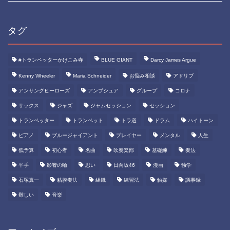
タグ
#トランペッターかけこみ寺
BLUE GIANT
Darcy James Argue
Kenny Wheeler
Maria Schneider
お悩み相談
アドリブ
アンサングヒーローズ
アンブシュア
グループ
コロナ
サックス
ジャズ
ジャムセッション
セッション
トランペッター
トランペット
トラ道
ドラム
ハイトーン
ピアノ
ブルージャイアント
プレイヤー
メンタル
人生
低予算
初心者
名曲
吹奏楽部
基礎練
奏法
平手
影響の輪
思い
日向坂46
漫画
独学
石塚真一
粘膜奏法
組織
練習法
触媒
議事録
難しい
音楽