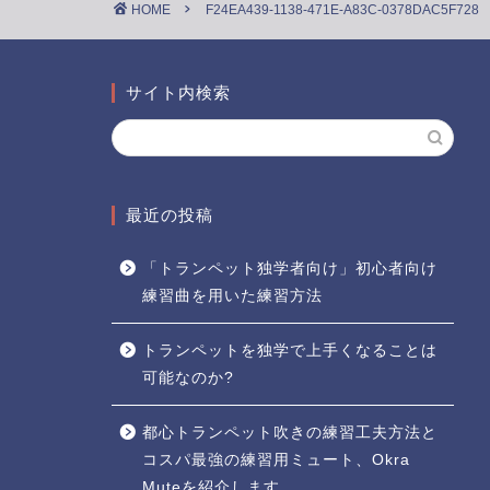
HOME
F24EA439-1138-471E-A83C-0378DAC5F728
サイト内検索
最近の投稿
「トランペット独学者向け」初心者向け
練習曲を用いた練習方法
トランペットを独学で上手くなることは
可能なのか?
都心トランペット吹きの練習工夫方法と
コスパ最強の練習用ミュート、Okra
Muteを紹介します。