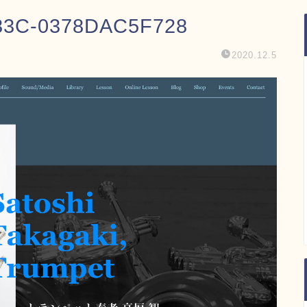
83C-0378DAC5F728
2020.12.5