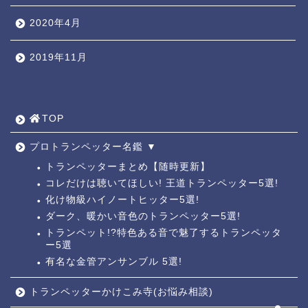
2020年4月
2019年11月
TOP ◎
人気ページ ◎
TOP
トラ道通信 ┫
プロトランペッター名鑑 ▼
トランペッターまとめ【随時更新】
コレだけは聴いてほしい! 王道トランペッター5選!
トランペッター名鑑 ┫
化け物級ハイノートヒッター5選!
ダーク、暖かい音色のトランペッター5選!
トランペットの練習法 ┫
トランペット!?特色ある音で魅了するトランペッタ
ー5選
有名な金管アンサンブル 5選!
お悩み相談回答┛
トランペッターかけこみ寺(お悩み相談)