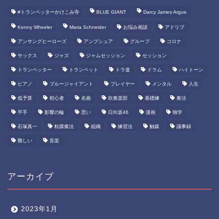
#トランペッターかけこみ寺
BLUE GIANT
Darcy James Argue
Kenny Wheeler
Maria Schneider
お悩み相談
アドリブ
アンサングヒーローズ
アンブシュア
グループ
コロナ
サックス
ジャズ
ジャムセッション
セッション
トランペッター
トランペット
トラ道
ドラム
ハイトーン
ピアノ
ブルージャイアント
プレイヤー
メンタル
人生
低予算
初心者
名曲
吹奏楽部
基礎練
奏法
平手
影響の輪
思い
日向坂46
漫画
独学
石塚真一
粘膜奏法
組織
練習法
触媒
議事録
難しい
音楽
アーカイブ
2023年1月