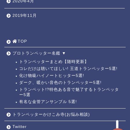
2020年4月
2019年11月
TOP ◎
人気ページ ◎
TOP
トラ道通信 ┫
プロトランペッター名鑑 ▼
トランペッターまとめ【随時更新】
コレだけは聴いてほしい! 王道トランペッター5選!
トランペッター名鑑 ┫
化け物級ハイノートヒッター5選!
ダーク、暖かい音色のトランペッター5選!
トランペットの練習法 ┫
トランペット!?特色ある音で魅了するトランペッタ
ー5選
有名な金管アンサンブル 5選!
お悩み相談回答┛
トランペッターかけこみ寺(お悩み相談)
Twitter