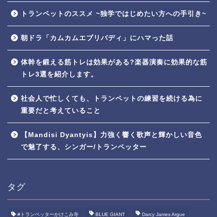
トランペットのススメ ~独学ではじめたい方への手引き~
朝ドラ「カムカムエブリバディ」にハマった話
体幹を鍛える筋トレは効果がある?楽器演奏に効果的な筋
トレ3選を紹介します。
社会人で忙しくても、トランペットの練習を続ける為に
重要だと考えていること
【Mandisi Dyantyis】力強く響く歌声と輝かしい音色
で魅了する、シンガー/トランペッター
タグ
#トランペッターかけこみ寺
BLUE GIANT
Darcy James Argue