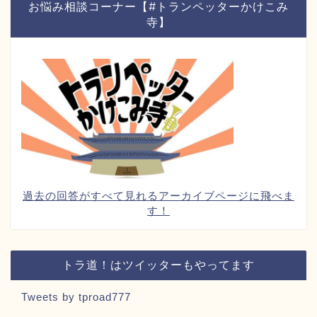
お悩み相談コーナー【#トランペッターかけこみ
寺】
過去の回答がすべて見れるアーカイブページに飛べま
す！
トラ道！はツイッターもやってます
Tweets by tproad777