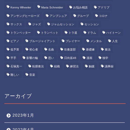
Kenny Wheeler
Maria Schneider
お悩み相談
アドリブ
アンサングヒーローズ
アンブシュア
グループ
コロナ
サックス
ジャズ
ジャムセッション
セッション
トランペッター
トランペット
トラ道
ドラム
ハイトーン
ピアノ
ブルージャイアント
プレイヤー
メンタル
人生
低予算
初心者
名曲
吹奏楽部
基礎練
奏法
平手
影響の輪
思い
日向坂46
漫画
独学
石塚真一
粘膜奏法
組織
練習法
触媒
議事録
難しい
音楽
アーカイブ
2023年1月
2022年4月