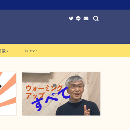
談)
Twitter