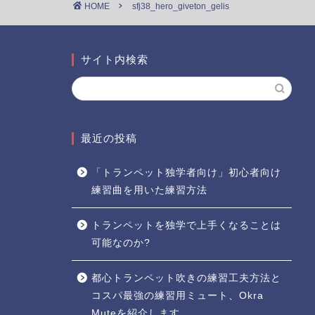
HOME
sfj38_hero_giveton_gelis
サイト内検索
最近の投稿
「トランペット独学者向け」初心者向け
練習曲を用いた練習方法
トランペットを独学で上手くなることは
可能なのか?
都心トランペット吹きの練習工夫方法と
コスパ最強の練習用ミュート、Okra
Muteを紹介します。