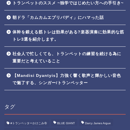
トランペットのススメ ~独学ではじめたい方への手引き~
朝ドラ「カムカムエブリバディ」にハマった話
体幹を鍛える筋トレは効果がある?楽器演奏に効果的な筋
トレ3選を紹介します。
社会人で忙しくても、トランペットの練習を続ける為に
重要だと考えていること
【Mandisi Dyantyis】力強く響く歌声と輝かしい音色
で魅了する、シンガー/トランペッター
タグ
#トランペッターかけこみ寺
BLUE GIANT
Darcy James Argue