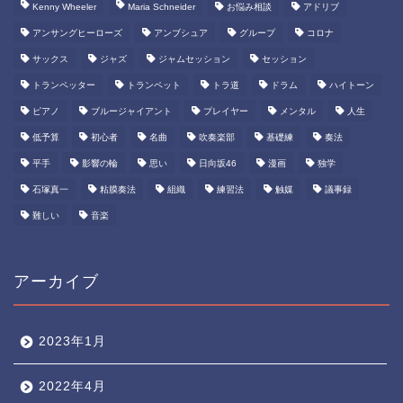
Kenny Wheeler
Maria Schneider
お悩み相談
アドリブ
アンサングヒーローズ
アンブシュア
グループ
コロナ
サックス
ジャズ
ジャムセッション
セッション
トランペッター
トランペット
トラ道
ドラム
ハイトーン
ピアノ
ブルージャイアント
プレイヤー
メンタル
人生
低予算
初心者
名曲
吹奏楽部
基礎練
奏法
平手
影響の輪
思い
日向坂46
漫画
独学
石塚真一
粘膜奏法
組織
練習法
触媒
議事録
難しい
音楽
アーカイブ
2023年1月
2022年4月