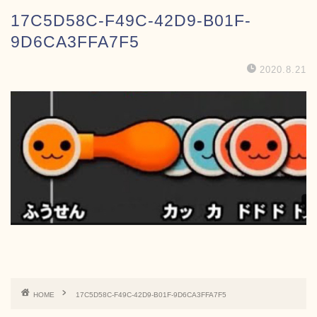
17C5D58C-F49C-42D9-B01F-
9D6CA3FFA7F5
2020.8.21
HOME
17C5D58C-F49C-42D9-B01F-9D6CA3FFA7F5