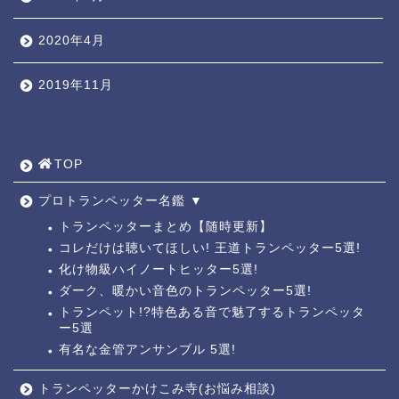
2020年4月
2019年11月
TOP ◎
人気ページ ◎
TOP
トラ道通信 ┫
プロトランペッター名鑑 ▼
トランペッターまとめ【随時更新】
コレだけは聴いてほしい! 王道トランペッター5選!
トランペッター名鑑 ┫
化け物級ハイノートヒッター5選!
ダーク、暖かい音色のトランペッター5選!
トランペットの練習法 ┫
トランペット!?特色ある音で魅了するトランペッタ
ー5選
有名な金管アンサンブル 5選!
お悩み相談回答┛
トランペッターかけこみ寺(お悩み相談)