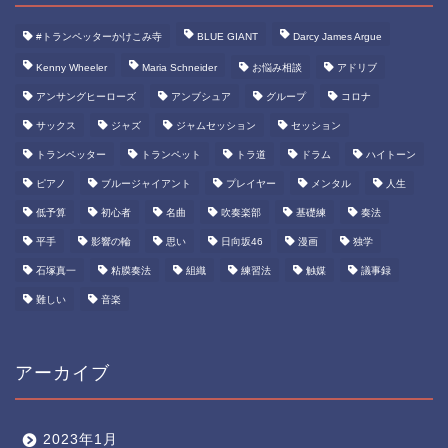
#トランペッターかけこみ寺
BLUE GIANT
Darcy James Argue
Kenny Wheeler
Maria Schneider
お悩み相談
アドリブ
アンサングヒーローズ
アンブシュア
グループ
コロナ
サックス
ジャズ
ジャムセッション
セッション
トランペッター
トランペット
トラ道
ドラム
ハイトーン
ピアノ
ブルージャイアント
プレイヤー
メンタル
人生
低予算
初心者
名曲
吹奏楽部
基礎練
奏法
平手
影響の輪
思い
日向坂46
漫画
独学
石塚真一
粘膜奏法
組織
練習法
触媒
議事録
難しい
音楽
アーカイブ
2023年1月