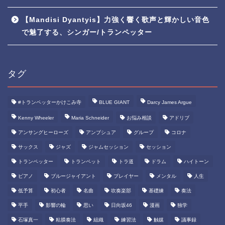
【Mandisi Dyantyis】力強く響く歌声と輝かしい音色
で魅了する、シンガー/トランペッター
タグ
#トランペッターかけこみ寺
BLUE GIANT
Darcy James Argue
Kenny Wheeler
Maria Schneider
お悩み相談
アドリブ
アンサングヒーローズ
アンブシュア
グループ
コロナ
サックス
ジャズ
ジャムセッション
セッション
トランペッター
トランペット
トラ道
ドラム
ハイトーン
ピアノ
ブルージャイアント
プレイヤー
メンタル
人生
低予算
初心者
名曲
吹奏楽部
基礎練
奏法
平手
影響の輪
思い
日向坂46
漫画
独学
石塚真一
粘膜奏法
組織
練習法
触媒
議事録