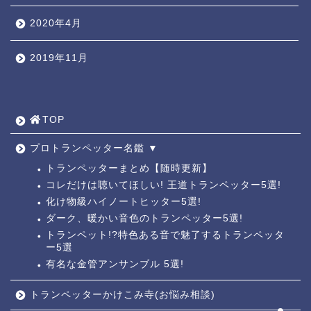
2020年4月
2019年11月
TOP ◎
人気ページ ◎
TOP
トラ道通信 ┫
プロトランペッター名鑑 ▼
トランペッターまとめ【随時更新】
コレだけは聴いてほしい! 王道トランペッター5選!
トランペッター名鑑 ┫
化け物級ハイノートヒッター5選!
ダーク、暖かい音色のトランペッター5選!
トランペットの練習法 ┫
トランペット!?特色ある音で魅了するトランペッタ
ー5選
お悩み相談回答┛
有名な金管アンサンブル 5選!
トランペッターかけこみ寺(お悩み相談)