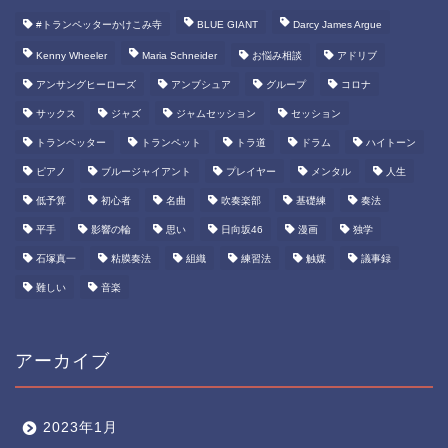
#トランペッターかけこみ寺
BLUE GIANT
Darcy James Argue
Kenny Wheeler
Maria Schneider
お悩み相談
アドリブ
アンサングヒーローズ
アンブシュア
グループ
コロナ
サックス
ジャズ
ジャムセッション
セッション
トランペッター
トランペット
トラ道
ドラム
ハイトーン
ピアノ
ブルージャイアント
プレイヤー
メンタル
人生
低予算
初心者
名曲
吹奏楽部
基礎練
奏法
平手
影響の輪
思い
日向坂46
漫画
独学
石塚真一
粘膜奏法
組織
練習法
触媒
議事録
難しい
音楽
アーカイブ
2023年1月