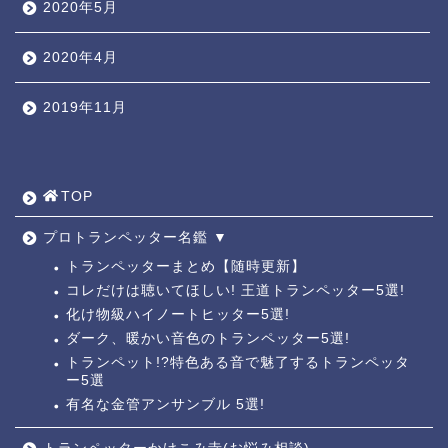
2020年5月
2020年4月
2019年11月
TOP ◎
人気ページ ◎
TOP
トラ道通信 ┫
プロトランペッター名鑑 ▼
トランペッターまとめ【随時更新】
コレだけは聴いてほしい! 王道トランペッター5選!
トランペッター名鑑 ┫
化け物級ハイノートヒッター5選!
ダーク、暖かい音色のトランペッター5選!
トランペットの練習法 ┫
トランペット!?特色ある音で魅了するトランペッタ
ー5選
有名な金管アンサンブル 5選!
お悩み相談回答┛