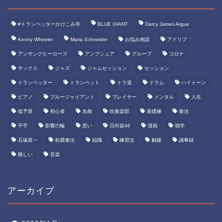
#トランペッターかけこみ寺
BLUE GIANT
Darcy James Argue
Kenny Wheeler
Maria Schneider
お悩み相談
アドリブ
アンサングヒーローズ
アンブシュア
グループ
コロナ
サックス
ジャズ
ジャムセッション
セッション
トランペッター
トランペット
トラ道
ドラム
ハイトーン
ピアノ
ブルージャイアント
プレイヤー
メンタル
人生
低予算
初心者
名曲
吹奏楽部
基礎練
奏法
平手
影響の輪
思い
日向坂46
漫画
独学
石塚真一
粘膜奏法
組織
練習法
触媒
議事録
難しい
音楽
アーカイブ