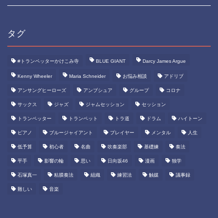
タグ
#トランペッターかけこみ寺
BLUE GIANT
Darcy James Argue
Kenny Wheeler
Maria Schneider
お悩み相談
アドリブ
アンサングヒーローズ
アンブシュア
グループ
コロナ
サックス
ジャズ
ジャムセッション
セッション
トランペッター
トランペット
トラ道
ドラム
ハイトーン
ピアノ
ブルージャイアント
プレイヤー
メンタル
人生
低予算
初心者
名曲
吹奏楽部
基礎練
奏法
平手
影響の輪
思い
日向坂46
漫画
独学
石塚真一
粘膜奏法
組織
練習法
触媒
議事録
難しい
音楽