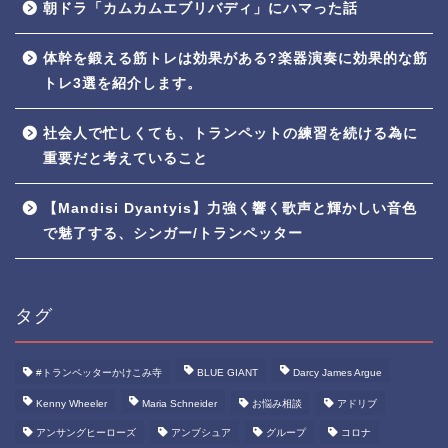
朝ドラ「カムカムエブリバディ」にハマった話
体幹を鍛える筋トレは効果がある?楽器演奏に効果的な筋
トレ3選を紹介します。
社会人で忙しくても、トランペットの練習を続ける為に
重要だと考えていること
【Mandisi Dyantyis】力強く響く歌声と輝かしい音色
で魅了する、シンガー/トランペッター
タグ
#トランペッターかけこみ寺
BLUE GIANT
Darcy James Argue
Kenny Wheeler
Maria Schneider
お悩み相談
アドリブ
アンサングヒーローズ
アンブシュア
グループ
コロナ