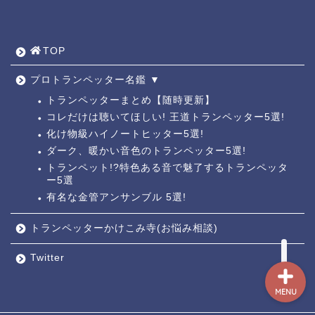
TOP ◎
人気ページ ◎
TOP
トラ道通信 ┫
プロトランペッター名鑑 ▼
トランペッターまとめ【随時更新】
コレだけは聴いてほしい! 王道トランペッター5選!
トランペッター名鑑 ┫
化け物級ハイノートヒッター5選!
ダーク、暖かい音色のトランペッター5選!
トランペットの練習法 ┫
トランペット!?特色ある音で魅了するトランペッタ
ー5選
有名な金管アンサンブル 5選!
お悩み相談回答┛
トランペッターかけこみ寺(お悩み相談)
Twitter
MENU