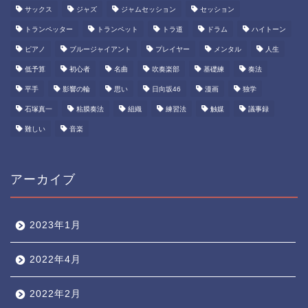
サックス
ジャズ
ジャムセッション
セッション
トランペッター
トランペット
トラ道
ドラム
ハイトーン
ピアノ
ブルージャイアント
プレイヤー
メンタル
人生
低予算
初心者
名曲
吹奏楽部
基礎練
奏法
平手
影響の輪
思い
日向坂46
漫画
独学
石塚真一
粘膜奏法
組織
練習法
触媒
議事録
難しい
音楽
アーカイブ
2023年1月
2022年4月
2022年2月