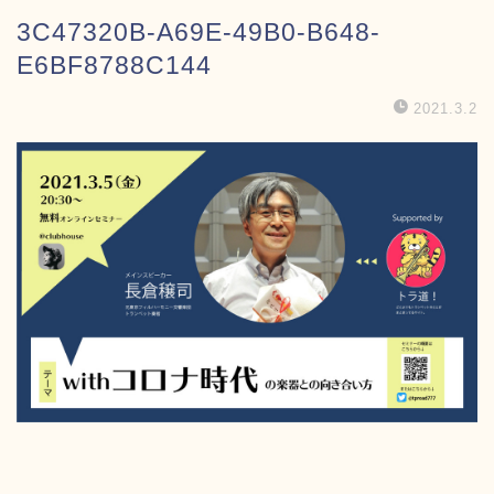
3C47320B-A69E-49B0-B648-
E6BF8788C144
2021.3.2