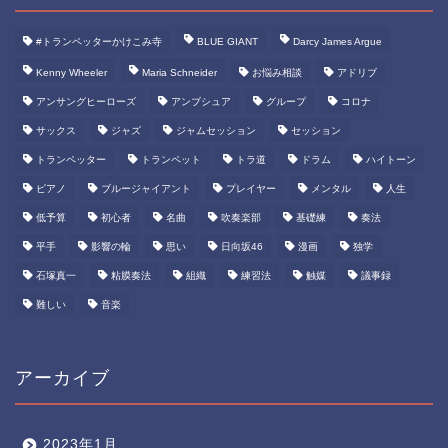
#トランペッターかけこみ寺
BLUE GIANT
Darcy James Argue
Kenny Wheeler
Maria Schneider
お悩み相談
アドリブ
アンサングヒーローズ
アンブシュア
グループ
コロナ
サックス
ジャズ
ジャムセッション
セッション
トランペッター
トランペット
トラ道
ドラム
ハイトーン
ピアノ
ブルージャイアント
プレイヤー
メンタル
人生
低予算
初心者
名曲
吹奏楽部
基礎練
奏法
平手
影響の輪
思い
日向坂46
漫画
独学
石塚真一
粘膜奏法
組織
練習法
触媒
議事録
難しい
音楽
アーカイブ
2023年1月