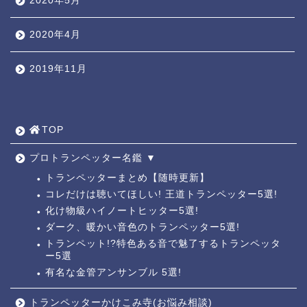
2020年5月
2020年4月
2019年11月
TOP ◎
人気ページ ◎
TOP
トラ道通信 ┫
プロトランペッター名鑑 ▼
トランペッターまとめ【随時更新】
コレだけは聴いてほしい! 王道トランペッター5選!
トランペッター名鑑 ┫
化け物級ハイノートヒッター5選!
ダーク、暖かい音色のトランペッター5選!
トランペットの練習法 ┫
トランペット!?特色ある音で魅了するトランペッタ
ー5選
有名な金管アンサンブル 5選!
お悩み相談回答┛
トランペッターかけこみ寺(お悩み相談)