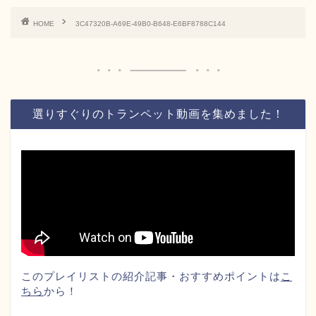
HOME
3C47320B-A69E-49B0-B648-E6BF8788C144
選りすぐりのトランペット動画を集めました！
このプレイリストの紹介記事・おすすめポイントは
こ
ちら
から！